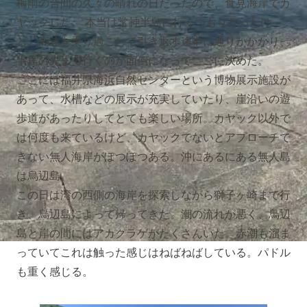
梅雨の合間の久々の晴れの日だったので、食見海岸でカ
ヤックした。 本当は常神半島に行くつもりだったけ
ど、高速を乗り過ごして引き返す途中に通りかかかり、
半島の先まで行くのが面倒になってここに決めた。
ここには福井県海浜自然センターという博物展示施設が
あって、水槽などの展示が充実していたり、崖沿いの遊
歩道があったりしてとても楽しい場所。カヤック以外で
は何度も来ているけど、カヤックでないとアプローチで
きない無人海岸がぽつぽつある。沖にあるにある無人島
は烏辺島。
この日は湾の西側の海岸を探索しながら獅子ヶ崎まで行
き、烏辺島によって帰ってきた。潮の流れが悪く、烏辺
島と岸の間にはアカクラゲがたくさんいた。赤潮も溜ま
っていてこれは触った感じはねばねばしている。パドル
も重く感じる。