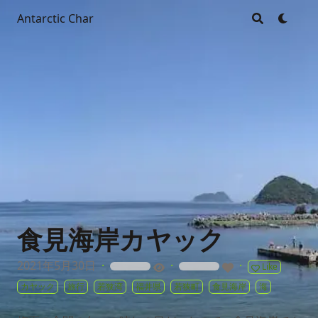
Antarctic Char
食見海岸カヤック
2021年5月30日
·
·
·
Like
loading
loading
カヤック
旅行
若狭湾
福井県
若狭町
食見海岸
海